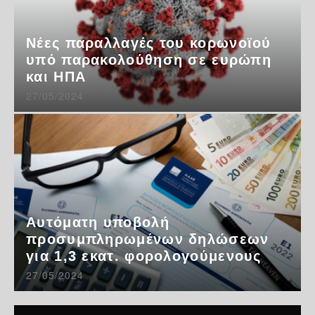
Νέες παραλλαγές του κορωνοϊού
υπό παρακολούθηση σε ευρώπη
και ΗΠΑ
27/05/2024
Αυτόματη υποβολή
προσυμπληρωμένων δηλώσεων
για 1,3 εκατ. φορολογούμενους
27/05/2024