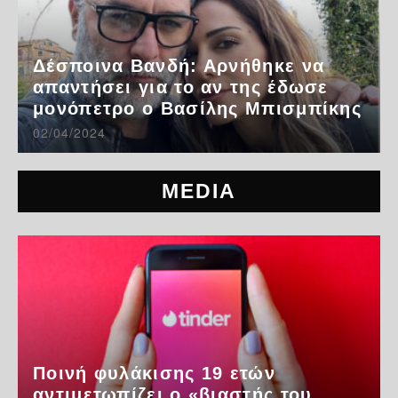
Δέσποινα Βανδή: Αρνήθηκε να
απαντήσει για το αν της έδωσε
μονόπετρο ο Βασίλης Μπισμπίκης
02/04/2024
MEDIA
Ποινή φυλάκισης 19 ετών
αντιμετωπίζει ο «βιαστής του