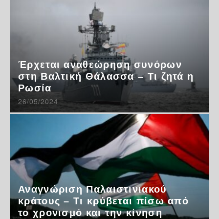
Έρχεται αναθεώρηση συνόρων
στη Βαλτική Θάλασσα – Τι ζητά η
Ρωσία
26/05/2024
Αναγνώριση Παλαιστινιακού
κράτους – Τι κρύβεται πίσω από
το χρονισμό και την κίνηση