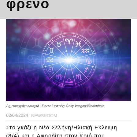
φρένο
Δημιουργός: sarayut | Συντελεστές: Getty Images/iStockphoto
02/04/2024
NEWSROOM
Στο γκάζι η Νέα Σελήνη/Ηλιακή Eκλειψη
(8/4) και η Αφροδίτη στον Κριό που