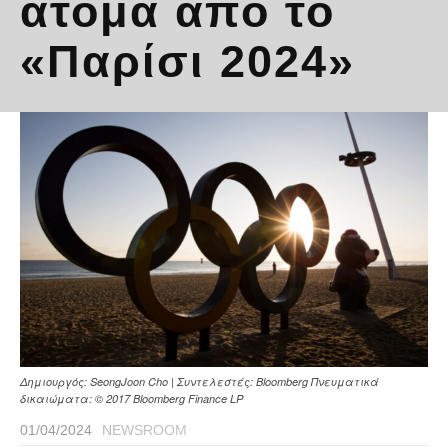
άτομα από το
«Παρίσι 2024»
Δημιουργός: SeongJoon Cho | Συντελεστές: Bloomberg Πνευματικά
δικαιώματα: © 2017 Bloomberg Finance LP
01/04/2024
NEWSROOM