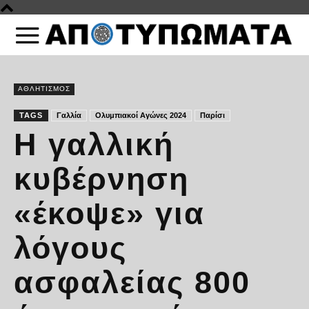
ΑΘΛΗΤΙΣΜΟΣ
TAGS
Γαλλία
Ολυμπιακοί Αγώνες 2024
Παρίσι
Η γαλλική
κυβέρνηση
«έκοψε» για
λόγους
ασφαλείας 800