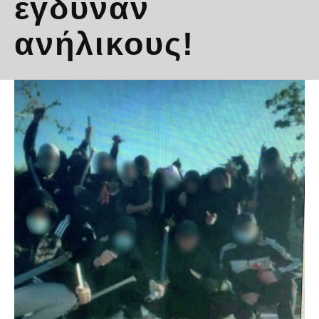
έγδυναν
ανήλικους!