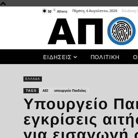
C
Πέμπτη, 6 Αυγούστου, 2026
Σύνδεση 
Athens
32
ΕΙΔΗΣΕΙΣ
ΠΟΛΙΤΙΚΗ
Ο
ΕΛΛΑΔΑ
TAGS
ΑΕΙ
υπουργείο Παιδείας
Υπουργείο Πα
εγκρίσεις αιτ
για εισαγωγή 