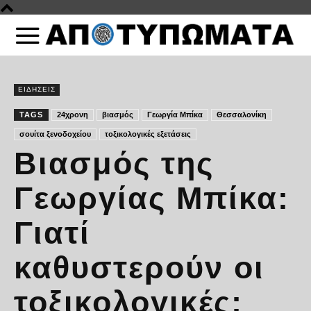
ΕΙΔΗΣΕΙΣ
TAGS
24χρονη
βιασμός
Γεωργία Μπίκα
Θεσσαλονίκη
σουίτα ξενοδοχείου
τοξικολογικές εξετάσεις
Βιασμός της
Γεωργίας Μπίκα:
Γιατί
καθυστερούν οι
τοξικολογικές;