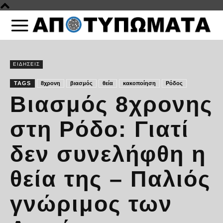
ΕΙΔΗΣΕΙΣ
TAGS
8χρονη
βιασμός
θεία
κακοποίηση
Ρόδος
Βιασμός 8χρονης
στη Ρόδο: Γιατί
δεν συνελήφθη η
θεία της – Παλιός
γνώριμος των