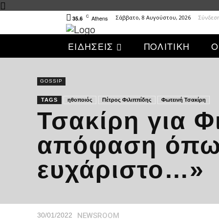
C
Σάββατο, 8 Αυγούστου, 2026
Σύνδεσ
Athens
35.6
ΕΙΔΗΣΕΙΣ
ΠΟΛΙΤΙΚΗ
Ο
GOSSIP
TAGS
ηθοποιός
Πέτρος Φιλιππίδης
Φωτεινή Τσακίρη
Τσακίρη για Φ
απόφαση όπως 
ευχάριστο…»
NEWSROOM
30/01/2022