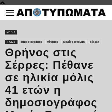
MEDIA
TAGS
δημοσιογράφος
θάνατος
Μαρία Γιακουμή
Σέρρες
Θρήνος στις
Σέρρες: Πέθανε
σε ηλικία μόλις
41 ετών η
δημοσιογράφος