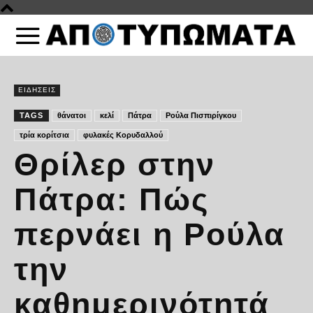
ΕΙΔΗΣΕΙΣ
TAGS
θάνατοι
κελί
Πάτρα
Ρούλα Πισπιρίγκου
τρία κορίτσια
φυλακές Κορυδαλλού
Θρίλερ στην
Πάτρα: Πώς
περνάει η Ρούλα
την
καθημερινότητά