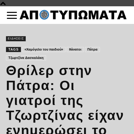
ΕΙΔΗΣΕΙΣ
TAGS
«Χαμόγελο του παιδιού»
θάνατοι
Πάτρα
Τζωρτζίνα Δασκαλάκη
Θρίλερ στην
Πάτρα: Οι
γιατροί της
Τζωρτζίνας είχαν
ενημερώσει το