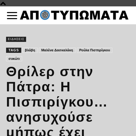
ΕΙΔΗΣΕΙΣ
TAGS
βλάβη
Μαλένα Δασκαλάκη
Ρούλα Πισπιρίγκου
συκώτι
Θρίλερ στην
Πάτρα: H
Πισπιρίγκου…
ανησυχούσε
μήπως έχει