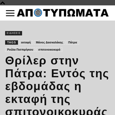
ΕΙΔΗΣΕΙΣ
TAGS
εκταφή
Μάνος Δασκαλάκης
Πάτρα
Ρούλα Πισπιρίγκου
σπιτονοικοκυρά
Θρίλερ στην
Πάτρα: Εντός της
εβδομάδας η
εκταφή της
σπιτονοικοκυράς