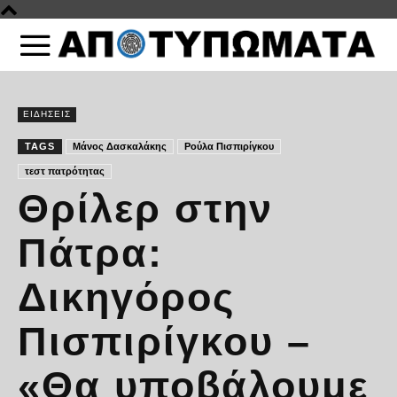
ΕΙΔΗΣΕΙΣ
TAGS
Μάνος Δασκαλάκης
Ρούλα Πισπιρίγκου
τεστ πατρότητας
Θρίλερ στην
Πάτρα:
Δικηγόρος
Πισπιρίγκου –
«Θα υποβάλουμε