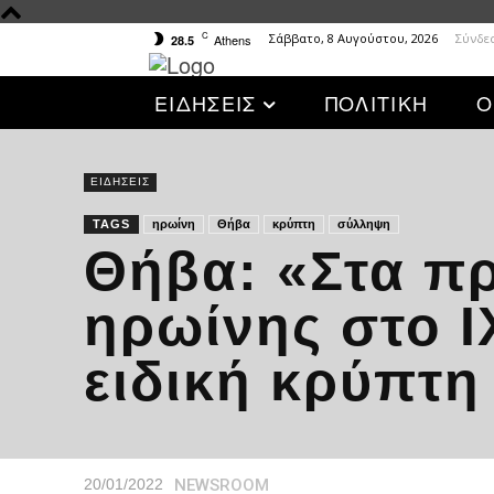
C
Σάββατο, 8 Αυγούστου, 2026
Σύνδε
Athens
28.5
ΕΙΔΗΣΕΙΣ
ΠΟΛΙΤΙΚΗ
Ο
ΕΙΔΗΣΕΙΣ
TAGS
ηρωίνη
Θήβα
κρύπτη
σύλληψη
Θήβα: «Στα πρ
ηρωίνης στο Ι
ειδική κρύπτη
NEWSROOM
20/01/2022