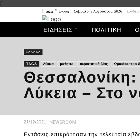
C
Σάββατο, 8 Αυγούστου, 2026
Σύνδεσ
Athens
35.3
ΕΙΔΗΣΕΙΣ
ΠΟΛΙΤΙΚΗ
Ο
ΕΛΛΑΔΑ
TAGS
Λύκεια
μαθητές
περιστατικά βίας
Ωραιόκαστρο 
Θεσσαλονίκη: 
Λύκεια – Στο 
NEWSROOM
21/12/2021
Εντάσεις επικράτησαν την τελευταία εβ