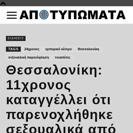
ΕΙΔΗΣΕΙΣ
TAGS
24χρονος
εμπορικό κέντρο
Θεσσαλονίκη
σεξουαλική παρενόχληση
τουαλέτες
Θεσσαλονίκη:
11χρονος
καταγγέλλει ότι
παρενοχλήθηκε
σεξουαλικά από