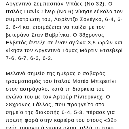
Αργεντινό Σεμπαστιάν Μπάες (Νο 32). Ο
Ιταλός Γιανίκ Σίνερ (Νο 6) νίκησε εύκολα τον
συμπατριώτη του, Λορέντζο Σονέγκο, 6-4, 6-
2, 6-4 και ετοιμάζεται να παίξει με τον
βετεράνο Σταν Βαβρίνκα. Ο 38χρονος
Ελβετός άντεξε σε έναν αγώνα 3,5 ωρών και
νίκησε τον Αργεντινό Τόμας Μάρτιν Ετσεβερί
7-6, 6-7, 6-3, 6-2.
Μελανό σημείο της ημέρας ο σοβαρός
τραυματισμός του Ιταλού Ματέο Μπερετίνι
στον αστράγαλο, κατά τη διάρκεια του
αγώνα του με τον Αρτούρ Ρίντερκνεχ. Ο
28χρονος Γάλλος, που προηγείτο στο
σημείο της διακοπής 6-4, 5-3, πέρασε για
πρώτη φορά στην καριέρα του στους «32»
ενός τουρνουά γκραν σλαμ, αλλά το έργο