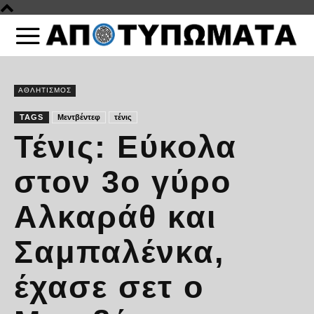
ΑΘΛΗΤΙΣΜΟΣ
TAGS
Μεντβέντεφ
τένις
Τένις: Εύκολα
στον 3ο γύρο
Αλκαράθ και
Σαμπαλένκα,
έχασε σετ ο