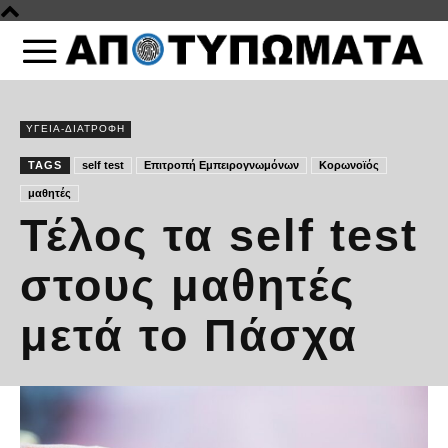
ΥΓΕΙΑ-ΔΙΑΤΡΟΦΗ
TAGS
self test
Επιτροπή Εμπειρογνωμόνων
Κορωνοϊός
μαθητές
Τέλος τα self test
στους μαθητές
μετά το Πάσχα