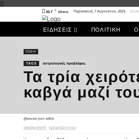
C
Παρασκευή, 7 Αυγούστου, 2026
Σύνδ
Athens
33.7
ΕΙΔΗΣΕΙΣ
ΠΟΛΙΤΙΚΗ
Ο
ΖΩΔΙΑ
TAGS
αστρολογικές προβλέψεις
Τα τρία χειρότ
καβγά μαζί το
@pexels-josh-willink
NEWSROOM
08/09/2023