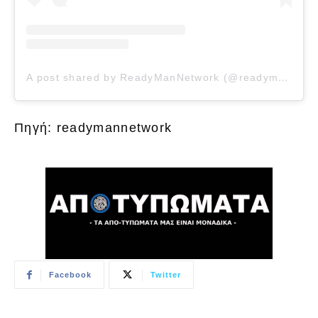
A post shared by ReadyManNetwork (@readymannetwork)
Πηγή: readymannetwork
Facebook
Twitter