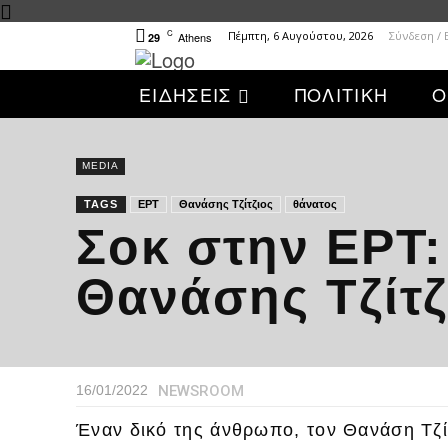
C
Πέμπτη, 6 Αυγούστου, 2026
Σύνδεση /
Athens
29
ΕΙΔΗΣΕΙΣ
ΠΟΛΙΤΙΚΗ
Ο
MEDIA
TAGS
ΕΡΤ
Θανάσης Τζίτζιος
θάνατος
Σοκ στην ΕΡΤ:
Θανάσης Τζίτζ
NEWSROOM
16/01/2022
Έναν δικό της άνθρωπο, τον Θανάση Τζί