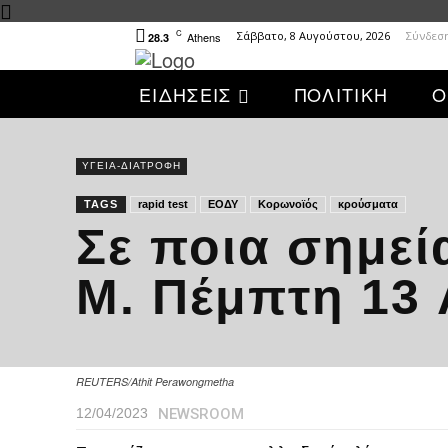
C
Σάββατο, 8 Αυγούστου, 2026
Σύνδεσ
Athens
28.3
ΕΙΔΗΣΕΙΣ
ΠΟΛΙΤΙΚΗ
Ο
ΥΓΕΙΑ-ΔΙΑΤΡΟΦΗ
TAGS
rapid test
ΕΟΔΥ
Κορωνοϊός
κρούσματα
Σε ποια σημεία
Μ. Πέμπτη 13 
REUTERS/Athit Perawongmetha
NEWSROOM
12/04/2023