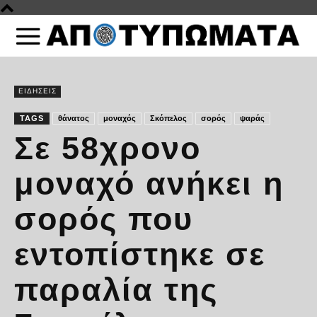
ΕΙΔΗΣΕΙΣ
TAGS
θάνατος
μοναχός
Σκόπελος
σορός
ψαράς
Σε 58χρονο
μοναχό ανήκει η
σορός που
εντοπίστηκε σε
παραλία της