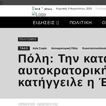
C
Κυριακή, 9 Αυγούστου, 2026
Σύνδεση
Athens
31.9
ΕΙΔΗΣΕΙΣ
ΠΟΛΙΤΙΚΗ
Ο
ΠΟΛΙΤΙΣΜΟΣ
TAGS
Αγία Σοφία
Αυτοκρατορική Πύλη
Κωνσταντινούπολ
Πόλη: Την κατ
αυτοκρατορική
κατήγγειλε η 
NEWSROOM
19/04/2022