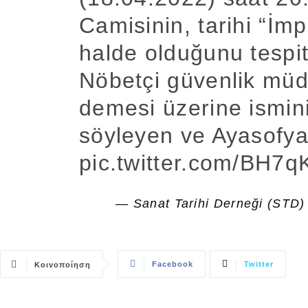
Camisinin, tarihi “İm
halde olduğunu tespit
Nöbetçi güvenlik müd
demesi üzerine ismin
söyleyen ve Ayasofya
pic.twitter.com/BH7
— Sanat Tarihi Derneği (STD
Facebook
Twitter
Κοινοποίηση