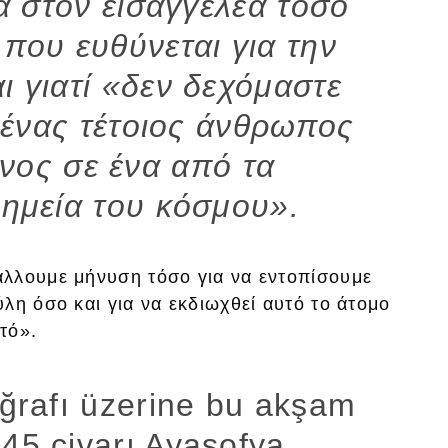
α στον εισαγγελέα τόσο
 που ευθύνεται για την
ι γιατί «δεν δεχόμαστε
 ένας τέτοιος άνθρωπος
υνος σε ένα από τα
νημεία του κόσμου».
άλλουμε μήνυση τόσο για να εντοπίσουμε
λη όσο και για να εκδιωχθεί αυτό το άτομο
τό».
oğrafı üzerine bu akşam
.45 civarı Ayasofya