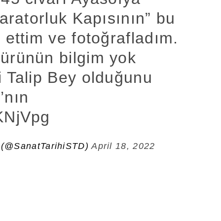
paratorluk Kapısının” bu
 ettim ve fotoğrafladım.
ürünün bilgim yok
i Talip Bey olduğunu
’nın
qKNjVpg
) (@SanatTarihiSTD)
April 18, 2022