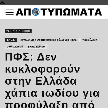
ΥΓΕΙΑ-ΔΙΑΤΡΟΦΗ
TAGS
Πανελλήνιος Φαρμακευτικός Σύλλογος (ΠΦΣ)
προφύλαξη
ραδιενέργεια
χάπια ιωδίου
ΠΦΣ: Δεν
κυκλοφορούν
στην Ελλάδα
χάπια ιωδίου για
προφύλαξη από