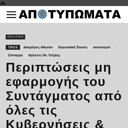
ΠΟΛΙΤΙΚΗ
TAGS
Δικηγόρος Αθηνών
Ευρωπαϊκή Ένωση
κανονισμοί
Σύνταγμα
Χρήστος Ηλ. Τσίχλης
Περιπτώσεις μη
εφαρμογής του
Συντάγματος από
όλες τις
Κυβερνήσεις &