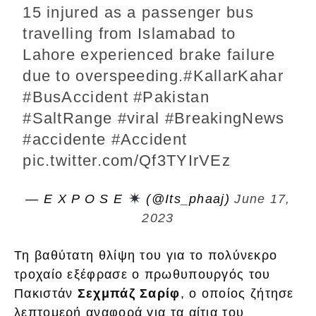
15 injured as a passenger bus
travelling from Islamabad to
Lahore experienced brake failure
due to overspeeding.
#KallarKahar
#BusAccident
#Pakistan
#SaltRange
#viral
#BreakingNews
#accidente
#Accident
pic.twitter.com/Qf3TYIrVEz
— E X P O S E
(@Its_phaaj)
June 17,
2023
Τη βαθύτατη θλίψη του για το πολύνεκρο
τροχαίο εξέφρασε ο πρωθυπουργός του
Πακιστάν
Σεχμπάζ Σαρίφ
, ο οποίος ζήτησε
λεπτομερή αναφορά για τα αίτια του