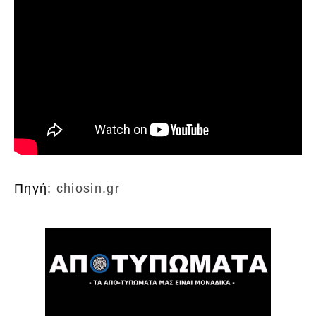
Πηγή:
chiosin.gr