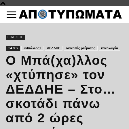
ΕΙΔΗΣΕΙΣ
TAGS
«Μπάλλος»
ΔΕΔΔΗΕ
διακοπές ρεύματος
κακοκαιρία
Ο Μπά(χα)λλος
«χτύπησε» τον
ΔΕΔΔΗΕ – Στο…
σκοτάδι πάνω
από 2 ώρες