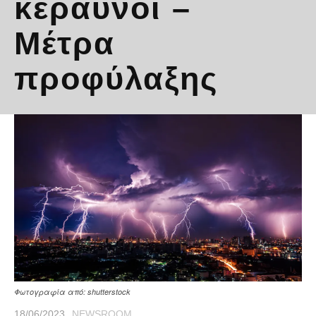
κεραυνοί –
Μέτρα
προφύλαξης
Φωτογραφία από: shutterstock
18/06/2023
NEWSROOM