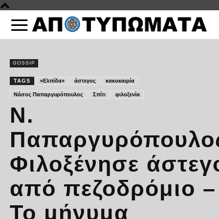
GOSSIP
TAGS
«Ελπίδα»
άστεγος
κακοκαιρία
Νάσος Παπαργυρόπουλος
Σπίτι
φιλοξενία
Ν.
Παπαργυρόπουλο
Φιλοξένησε άστεγ
από πεζοδρόμιο –
Το μήνυμα