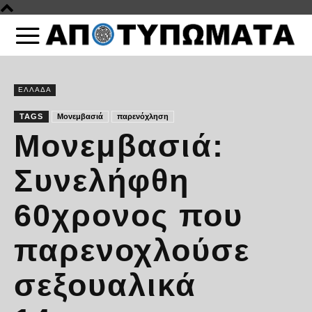
ΕΛΛΑΔΑ
TAGS
Μονεμβασιά
παρενόχληση
Μονεμβασιά:
Συνελήφθη
60χρονος που
παρενοχλούσε
σεξουαλικά