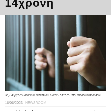
14χρονη
Δημιουργός: Rattankun Thongbun | Συντελεστές: Getty Images/iStockphoto
16/06/2023
NEWSROOM