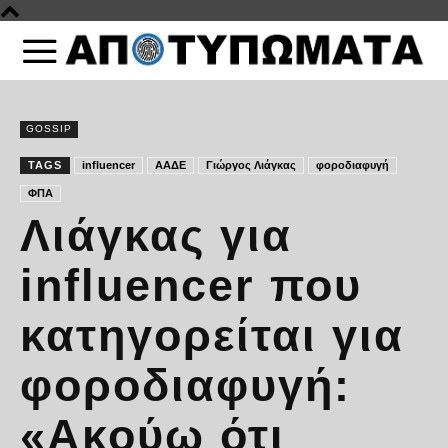
GOSSIP
TAGS
influencer
ΑΑΔΕ
Γιώργος Λιάγκας
φοροδιαφυγή
ΦΠΑ
Λιάγκας για
influencer που
κατηγορείται για
φοροδιαφυγή:
«Ακούω ότι