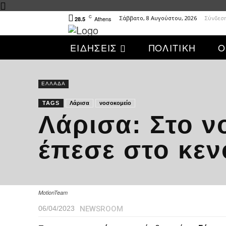
C
Σάββατο, 8 Αυγούστου, 2026
Σύνδεσ
Athens
28.5
ΕΙΔΗΣΕΙΣ
ΠΟΛΙΤΙΚΗ
Ο
ΕΛΛΑΔΑ
TAGS
Λάρισα
νοσοκομείο
Λάρισα: Στο ν
έπεσε στο κεν
MotionTeam
NEWSROOM
06/04/2023