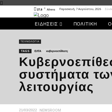
C
Παρασκευή, 7 Αυγούστου, 2026
Σύνδ
Athens
27.8
ΕΙΔΗΣΕΙΣ
ΠΟΛΙΤΙΚΗ
Ο
ΤΕΧΝΟΛΟΓΙΑ
TAGS
ΕΛΤΑ
κυβερνοεπίθεση
Κυβερνοεπίθε
συστήματα τω
λειτουργίας
NEWSROOM
21/03/2022