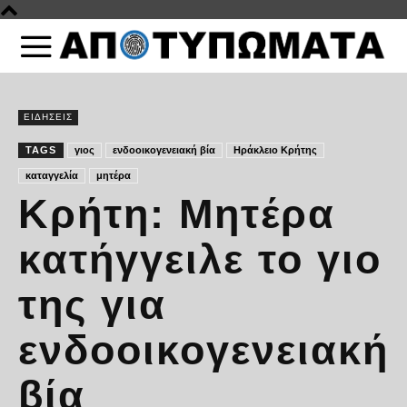
ΕΙΔΗΣΕΙΣ
TAGS
γιος
ενδοοικογενειακή βία
Ηράκλειο Κρήτης
καταγγελία
μητέρα
Κρήτη: Μητέρα
κατήγγειλε το γιο
της για
ενδοοικογενειακή
βία