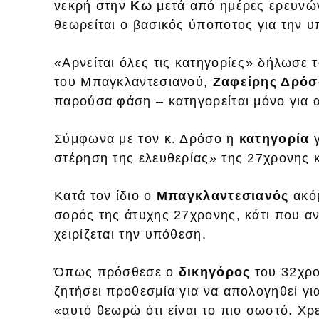
νεκρή στην
Κω
μετά από ημέρες ερευνώ
θεωρείται ο βασικός ύποποτος για την 
«Αρνείται όλες τις κατηγορίες» δήλωσε 
του Μπαγκλαντεσιανού,
Ζαφείρης Δρόσ
παρούσα φάση – κατηγορείται μόνο για α
Σύμφωνα με τον κ. Δρόσο η
κατηγορία
γ
στέρηση της ελευθερίας» της 27χρονης 
Κατά τον ίδιο ο
Μπαγκλαντεσιανός
ακόμ
σορός της άτυχης 27χρονης, κάτι που αν
χειρίζεται την υπόθεση.
Όπως πρόσθεσε ο
δικηγόρος
του 32χρο
ζητήσει προθεσμία για να απολογηθεί γι
«αυτό θεωρώ ότι είναι το πιο σωστό. Χρε