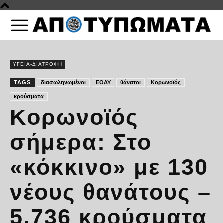
ΥΓΕΙΑ-ΔΙΑΤΡΟΦΗ
TAGS
διασωληνωμένοι
ΕΟΔΥ
θάνατοι
Κορωνοϊός
κρούσματα
Κορωνοϊός
σήμερα: Στο
«κόκκινο» με 130
νέους θανάτους –
5.736 κρούσματα