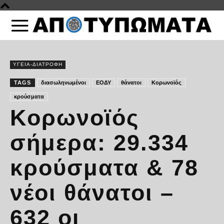
ΥΓΕΙΑ-ΔΙΑΤΡΟΦΗ
TAGS
διασωληνωμένοι
ΕΟΔΥ
θάνατοι
Κορωνοϊός
κρούσματα
Κορωνοϊός
σήμερα: 29.334
κρούσματα & 78
νέοι θάνατοι –
632 οι