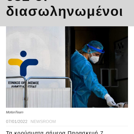
διασωληνωμένοι
MotionTeam
07/01/2022
NEWSROOM
Τα κρούσματα σήμερα Παρασκευή 7