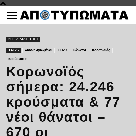
ΥΓΕΙΑ-ΔΙΑΤΡΟΦΗ
TAGS
διασωληνωμένοι
ΕΟΔΥ
θάνατοι
Κορωνοϊός
κρούσματα
Κορωνοϊός
σήμερα: 24.246
κρούσματα & 77
νέοι θάνατοι –
670 οι