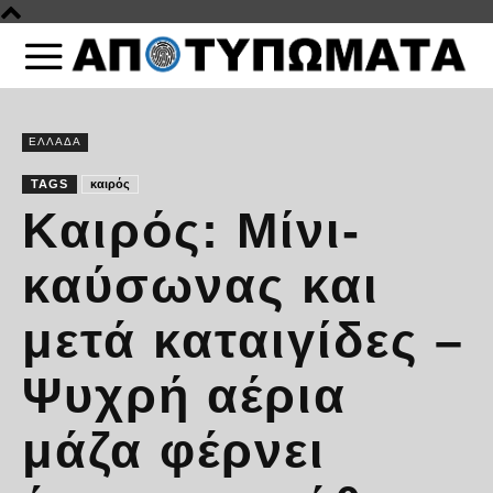
ΕΛΛΑΔΑ
TAGS
καιρός
Καιρός: Μίνι-
καύσωνας και
μετά καταιγίδες –
Ψυχρή αέρια
μάζα φέρνει