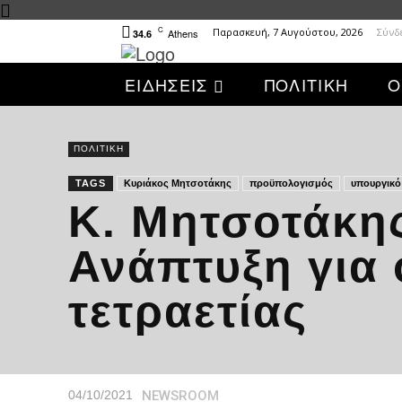
C
Παρασκευή, 7 Αυγούστου, 2026
Σύνδ
Athens
34.6
ΕΙΔΗΣΕΙΣ
ΠΟΛΙΤΙΚΗ
Ο
ΠΟΛΙΤΙΚΗ
TAGS
Κυριάκος Μητσοτάκης
προϋπολογισμός
υπουργικό
Κ. Μητσοτάκη
Ανάπτυξη για 
τετραετίας
NEWSROOM
04/10/2021