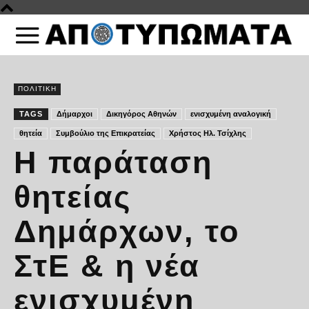
ΠΟΛΙΤΙΚΗ
TAGS
Δήμαρχοι
Δικηγόρος Αθηνών
ενισχυμένη αναλογική
θητεία
Συμβούλιο της Επικρατείας
Χρήστος Ηλ. Τσίχλης
Η παράταση
θητείας
Δημάρχων, το
ΣτΕ & η νέα
ενισχυμένη