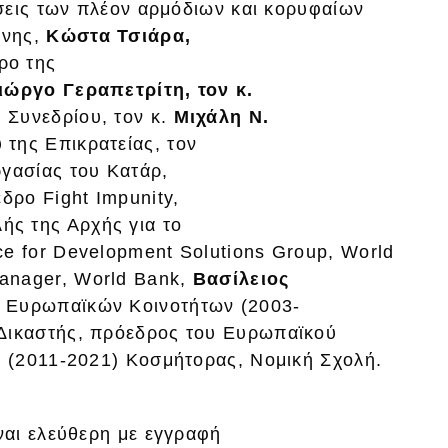
σεις των πλέον αρμόδιων και κορυφαίων
ύνης,
Κώστα Τσιάρα,
ρο της
Γιώργο Γεραπετρίτη, τον κ.
 Συνεδρίου, τον κ.
Μιχάλη
Ν.
της Επικρατείας, τον
γασίας του Κατάρ,
εδρο Fight Impunity,
ής της Αρχής για το
ice for Development Solutions Group, World
Manager, World Bank,
Βασίλειος
 Ευρωπαϊκών Κοινοτήτων (2003-
 Δικαστής, πρόεδρος του Ευρωπαϊκού
 (2011-2021) Κοσμήτορας, Νομική Σχολή.
ναι ελεύθερη με εγγραφή