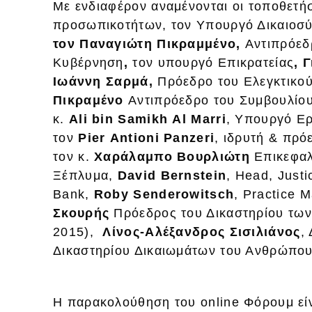
Με ενδιαφέρον αναμένονται οι τοποθετή
προσωπικοτήτων, τον Υπουργό Δικαιοσ
τον Παναγιώτη
Πικραμμένο,
Αντιπρόεδ
Κυβέρνηση
,
τον υπουργό Επικρατείας
, 
Ιωάννη Σαρμά,
Πρόεδρο του Ελεγκτικού
Πικραμένο
Αντιπρόεδρο του Συμβουλίου 
κ.
Ali
bin
Samikh
Al
Marri
, Υπουργό Ερ
τον
Pier
Antioni
Panzeri
, ιδρυτή & πρό
τον κ.
Χαράλαμπο Βουρλιώτη
Επικεφαλ
Ξέπλυμα,
David
Bernstein
, Head, Just
Bank,
Roby
Senderowitsch
, Practice 
Σκουρής
Πρόεδρος του Δικαστηρίου των
2015),
Λίνος-Αλέξανδρος Σισιλιάνος
,
Δικαστηρίου Δικαιωμάτων του Ανθρώπου
Η παρακολούθηση του online Φόρουμ εί