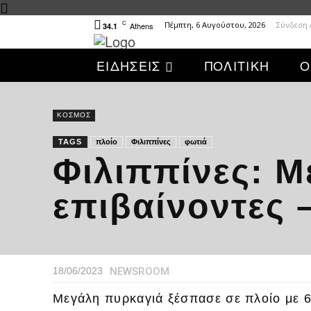
C
Πέμπτη, 6 Αυγούστου, 2026
Σύνδεση 
Athens
34.1
ΕΙΔΗΣΕΙΣ
ΠΟΛΙΤΙΚΗ
Ο
ΚΟΣΜΟΣ
TAGS
πλοίο
Φιλιππίνες
φωτιά
Φιλιππίνες: Μ
επιβαίνοντες 
NEWSROOM
18/06/2023
Μεγάλη πυρκαγιά ξέσπασε σε πλοίο με 6