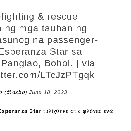
ighting & rescue
a ng mga tauhan ng
asunog na passenger-
Esperanza Star sa
Panglao, Bohol. | via
witter.com/LTcJzPTgqk
o (@dzbb)
June 18, 2023
Esperanza Star
τυλίχθηκε στις φλόγες ενώ