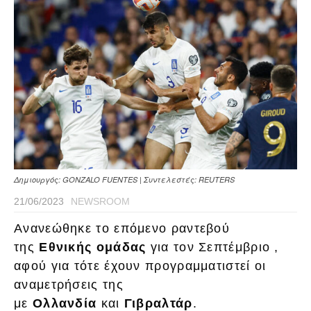
Δημιουργός: GONZALO FUENTES | Συντελεστές: REUTERS
21/06/2023
NEWSROOM
Ανανεώθηκε το επόμενο ραντεβού
της
Εθνικής ομάδας
για τον Σεπτέμβριο ,
αφού για τότε έχουν προγραμματιστεί οι
αναμετρήσεις της
με
Ολλανδία
και
Γιβραλτάρ
.