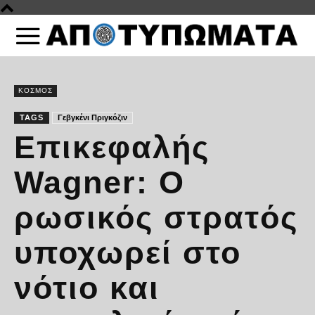
ΚΟΣΜΟΣ
TAGS
Γεβγκένι Πριγκόζιν
Επικεφαλής
Wagner: Ο
ρωσικός στρατός
υποχωρεί στο
νότιο και