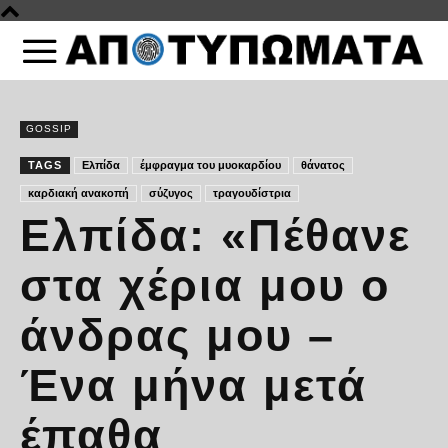
GOSSIP
TAGS
Ελπίδα
έμφραγμα του μυοκαρδίου
θάνατος
καρδιακή ανακοπή
σύζυγος
τραγουδίστρια
Ελπίδα: «Πέθανε
στα χέρια μου ο
άνδρας μου –
Ένα μήνα μετά
έπαθα