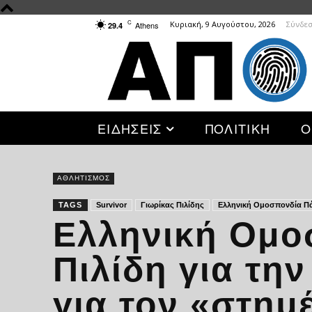
C
Κυριακή, 9 Αυγούστου, 2026
Σύνδεσ
Athens
29.4
ΕΙΔΗΣΕΙΣ
ΠΟΛΙΤΙΚΗ
Ο
ΑΘΛΗΤΙΣΜΟΣ
TAGS
Survivor
Γιωρίκας Πιλίδης
Ελληνική Ομοσπονδία Π
Ελληνική Ομο
Πιλίδη για τη
για τον «στημ